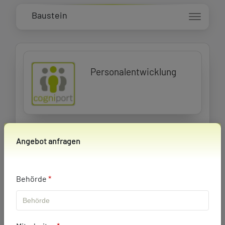
Baustein
Personalentwicklung
Angebot anfragen
Klasse 1
> 3.000 Mitarbeitende
Sehr groß
Behörde
*
800,00 €
Angebot anfragen