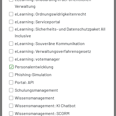
Verwaltung
Führungskräfte gewinnen
eLearning: Ordnungswidrigkeitenrecht
Planungssicherheit.
eLearning: Serviceportal
Personalentwicklung erhält ein
wirksames Steuerungsinstrument.
eLearning: Sicherheits- und Datenschutzpaket All
Die Verwaltung profitiert von Klarheit
Inclusive
und Effizienz.
eLearning: Souveräne Kommunikation
Jetzt unverbindliches Angebot anfordern
eLearning: Verwaltungsverfahrensgesetz
und Personalentwicklung strategisch neu
eLearning: votemanager
ausrichten.
Personalentwicklung
Phishing-Simulation
Unser Partner
Portal: API
Schulungsmanagement
Wissensmanagement
Wissensmanagement: KI Chatbot
Siehe auch
Wissensmanagement: SCORM