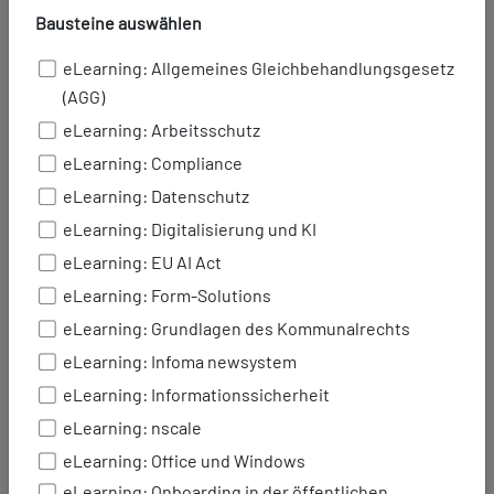
Bausteine auswählen
Wer kann was? Wo besteht
Entwicklungsbedarf? Was kostet die
eLearning: Allgemeines Gleichbehandlungsgesetz
Qualifizierung?
(AGG)
Mit dem
Baustein Personalentwicklung
eLearning: Arbeitsschutz
steuern Sie Kompetenzen strukturiert und
eLearning: Compliance
transparent. Rollen und Soll-Kompetenzen
eLearning: Datenschutz
werden definiert, Ist-Stände inklusive
eLearning: Digitalisierung und KI
Nachweisen erfasst. Das Portal ermittelt
automatisch den Qualifizierungsbedarf und
eLearning: EU AI Act
erstellt konkrete Maßnahmen- und
eLearning: Form-Solutions
Kostenübersichten.
eLearning: Grundlagen des Kommunalrechts
Die Umsetzung erfolgt nahtlos über die
eLearning: Infoma newsystem
weiteren Bausteine Ihres Bildungsportals:
eLearning: Informationssicherheit
eigene Schulungen planen, bestehende
eLearning: nscale
Angebote nutzen, eLearning integrieren
eLearning: Office und Windows
oder eigene Lerninhalte bereitstellen. Alles
greift ineinander und ohne Medienbruch.
eLearning: Onboarding in der öffentlichen