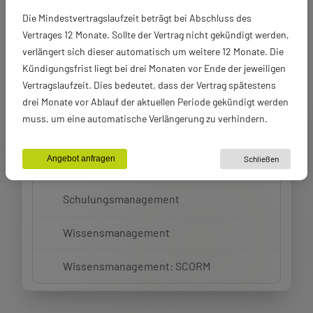
Bausteine
26
Die Mindestvertragslaufzeit beträgt bei Abschluss des
Vertrages 12 Monate. Sollte der Vertrag nicht gekündigt werden,
verlängert sich dieser automatisch um weitere 12 Monate. Die
Vorschläge
Kündigungsfrist liegt bei drei Monaten vor Ende der jeweiligen
Vertragslaufzeit. Dies bedeutet, dass der Vertrag spätestens
eLearning: Digitalisierung und KI
drei Monate vor Ablauf der aktuellen Periode gekündigt werden
muss, um eine automatische Verlängerung zu verhindern.
eLearning: EU AI Act
Angebot anfragen
Schließen
Portal: API
Schulungsmanagement
Wissensmanagement
Wissensmanagement: SCORM