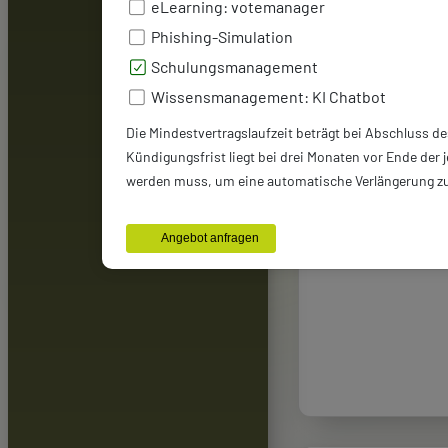
eLearning: votemanager
Phishing-Simulation
Schulungsmanagement
Wissensmanagement: KI Chatbot
Die Mindestvertragslaufzeit beträgt bei Abschluss de
Kündigungsfrist liegt bei drei Monaten vor Ende der j
werden muss, um eine automatische Verlängerung zu
Angebot anfragen