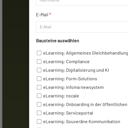
Klasse
1
E-Mail
*
2
M
Klasse
3
Bausteine auswählen
eLearning: Allgemeines Gleichbehandlung
Klasse
eLearning: Compliance
4
eLearning: Digitalisierung und KI
eLearning: Form-Solutions
Klasse 5
eLearning: Infoma newsystem
Klasse 6
eLearning: nscale
eLearning: Onboarding in der öffentliche
Klasse 7
eLearning: Serviceportal
eLearning: Souveräne Kommunikation