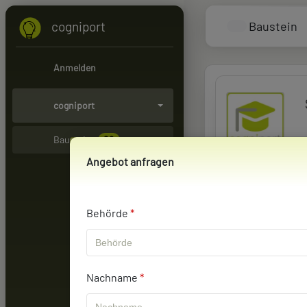
Baustein
cogniport
Anmelden
cogniport
Bausteine
26
Angebot anfragen
Klasse 1
Behörde
*
Sehr g
800,00
Nachname
*
A