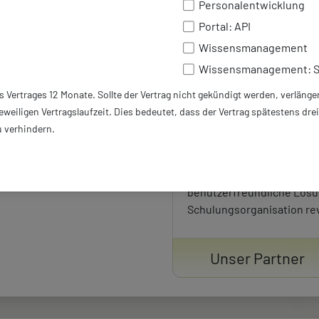
Personalentwicklung
Weiterbildungsangebote 
Portal: API
buchen können. Verbesser
Effizienz Ihrer Schulungs
Wissensmanagement
bieten Sie Ihren Mitarbeit
Wissensmanagement: 
Möglichkeit, sich eigenstä
s Vertrages 12 Monate. Sollte der Vertrag nicht gekündigt werden, verläng
weiterzuentwickeln. So sc
eweiligen Vertragslaufzeit. Dies bedeutet, dass der Vertrag spätestens dre
lernförderliches Arbeitsu
 verhindern.
steigern langfristig die 
innerhalb Ihrer Verwaltung
Setzen Sie auf eine moder
benutzerfreundliche Lösun
Schulungsorganisation rev
Unser Partner