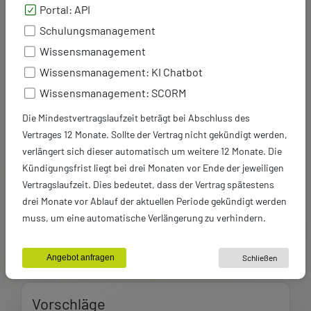
Portal: API
Anwendungsfälle.
Schulungsmanagement
Mit dem API-Paket stellen Sie Ihre
Verwaltung zukunftssicher auf und eröffnen
Wissensmanagement
völlig neue Möglichkeiten, Daten intelligent
Wissensmanagement: KI Chatbot
zu vernetzen und optimal zu nutzen.
Wissensmanagement: SCORM
Die Mindestvertragslaufzeit beträgt bei Abschluss des
Unser Partner
Vertrages 12 Monate. Sollte der Vertrag nicht gekündigt werden,
verlängert sich dieser automatisch um weitere 12 Monate. Die
Kündigungsfrist liegt bei drei Monaten vor Ende der jeweiligen
Vertragslaufzeit. Dies bedeutet, dass der Vertrag spätestens
drei Monate vor Ablauf der aktuellen Periode gekündigt werden
Siehe auch
muss, um eine automatische Verlängerung zu verhindern.
Bausteine
26
Angebot anfragen
Schließen
Vorschläge