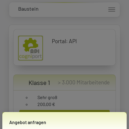
Baustein
Portal: API
Klasse 1
> 3.000 Mitarbeitende
Sehr groß
200,00 €
Angebot anfragen
Angebot anfragen