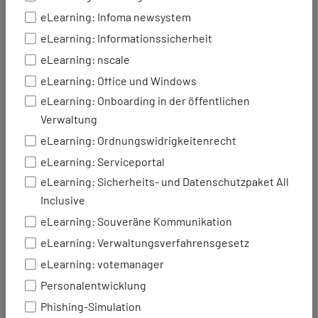
Blick:
eLearning: Infoma newsystem
eLearning: Informationssicherheit
Zentrale Datenpflege, dezentrale
eLearning: nscale
Nutzung: Ändern Sie Daten nur einmal
im Portal – alle angebundenen Systeme
eLearning: Office und Windows
greifen automatisch auf die aktuellen
eLearning: Onboarding in der öffentlichen
Informationen zu.
Verwaltung
Integration mit modernen
eLearning: Ordnungswidrigkeitenrecht
Anwendungen: Nutzen Sie Ihre Daten
eLearning: Serviceportal
in Chatbots, mobilen Anwendungen,
internen Tools oder auf
eLearning: Sicherheits- und Datenschutzpaket All
Partnerplattformen.
Inclusive
Automatisierung und Effizienz:
eLearning: Souveräne Kommunikation
Ersetzen Sie manuelle Dateneingaben
eLearning: Verwaltungsverfahrensgesetz
durch automatische Datenabfragen
eLearning: votemanager
und -übertragungen.
Flexibilität und Skalierbarkeit: Die API
Personalentwicklung
wächst mit Ihren Anforderungen und
Phishing-Simulation
ermöglicht neue, innovative